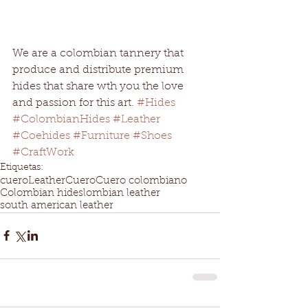
We are a colombian tannery that 
produce and distribute premium 
hides that share wth you the love 
and passion for this art. 
#Hides
#ColombianHides
#Leather
#Coehides
#Furniture
#Shoes
#CraftWork
Etiquetas:
cuero
Leather
Cuero
Cuero colombiano
Colombian hides
lombian leather
south american leather