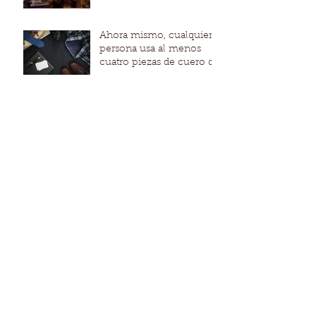
Ahora mismo, cualquier
persona usa al menos
cuatro piezas de cuero de
promedio
Y Ya se viene la
exhibición mas
importante de cuero en
Colombia IFLS+EICI
¿Por qué el cuero tiene
una imagen tan negativa
con la generación más
joven?
Archivo
noviembre de 2021
(1)
1 entrada
diciembre de 2019
(1)
1 entrada
noviembre de 2019
(1)
1 entrada