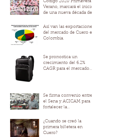
Código 2020 Primavera –
Verano, marcará el inicio
de una nueva década de
moda
Así van las exportaciones
del mercado de Cuero en
Colombia.
Se pronostica un
crecimiento del 6.2%
CAGR para el mercado
mundial de productos de
cuero de la mano
Se firma convenio entre
el Sena y ACICAM para
fortalecer la
competitividad de los
modelos productivo
¿Cuando se creó la
primera billetera en
Cuero?