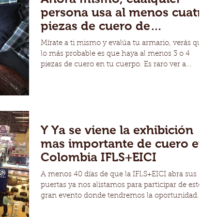
persona usa al menos cuatro
piezas de cuero de
promedio
Mírate a ti mismo y evalúa tu armario, verás que
lo más probable es que haya al menos 3 o 4
piezas de cuero en tu cuerpo. Es raro ver a...
Y Ya se viene la exhibición
mas importante de cuero en
Colombia IFLS+EICI
A menos 40 días de que la IFLS+EICI abra sus
puertas ya nos alistamos para participar de este
gran evento donde tendremos la oportunidad...