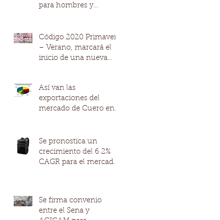
para hombres y
mujeres
Código 2020 Primavera
– Verano, marcará el
inicio de una nueva
década de moda
Así van las
exportaciones del
mercado de Cuero en
Colombia.
Se pronostica un
crecimiento del 6.2%
CAGR para el mercado
mundial de productos
de cuero de la mano
Se firma convenio
entre el Sena y