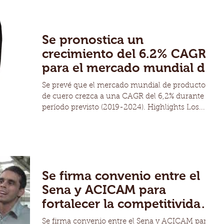
Se pronostica un
crecimiento del 6.2% CAGR
para el mercado mundial de
productos de cuero de la
Se prevé que el mercado mundial de productos
mano
de cuero crezca a una CAGR del 6,2% durante el
período previsto (2019-2024). Highlights Los...
Se firma convenio entre el
Sena y ACICAM para
fortalecer la competitividad
de los modelos productivo
Se firma convenio entre el Sena y ACICAM para