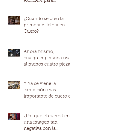
ACICAM para
fortalecer la
competitividad de los
¿Cuando se creó la
modelos productivo
primera billetera en
Cuero?
Ahora mismo,
cualquier persona usa
al menos cuatro piezas
de cuero de promedio
Y Ya se viene la
exhibición mas
importante de cuero en
Colombia IFLS+EICI
¿Por qué el cuero tiene
una imagen tan
negativa con la