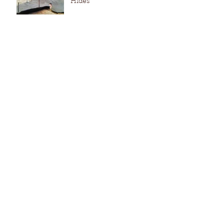
Hides
El regreso a los años 80
domina en los bolsos
para hombres y mujeres
Código 2020 Primavera –
Verano, marcará el inicio
de una nueva década de
moda
Así van las exportaciones
del mercado de Cuero en
Colombia.
Se pronostica un
crecimiento del 6.2%
CAGR para el mercado
mundial de productos de
cuero de la mano