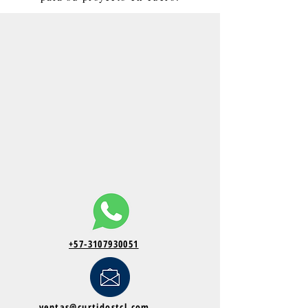
+57-3107930051
ventas@curtidostcl.com