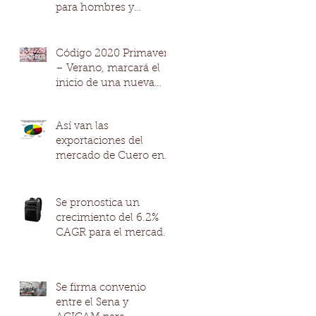
para hombres y
mujeres
Código 2020 Primavera
– Verano, marcará el
inicio de una nueva
década de moda
Así van las
exportaciones del
mercado de Cuero en
Colombia.
Se pronostica un
crecimiento del 6.2%
CAGR para el mercado
mundial de productos
de cuero de la mano
Se firma convenio
entre el Sena y