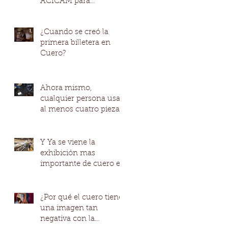
ACICAM para
fortalecer la
competitividad de los
¿Cuando se creó la
modelos productivo
primera billetera en
Cuero?
Ahora mismo,
cualquier persona usa
al menos cuatro piezas
de cuero de promedio
Y Ya se viene la
exhibición mas
importante de cuero en
Colombia IFLS+EICI
¿Por qué el cuero tiene
una imagen tan
negativa con la