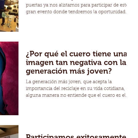
puertas ya nos alistamos para participar de este
gran evento donde tendremos la oportunidad...
¿Por qué el cuero tiene una
imagen tan negativa con la
generación más joven?
La generación más joven, que acepta la
importancia del reciclaje en su vida cotidiana, de
alguna manera no entiende que el cuero es el...
Participamos exitosamente