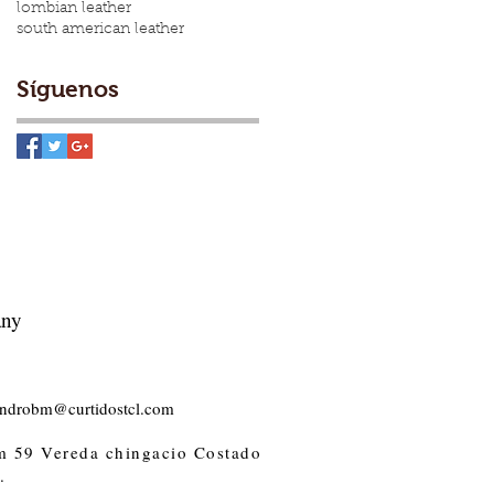
lombian leather
south american leather
Síguenos
ny
androbm@curtidostcl.com
km 59 Vereda chingacio Costado
.