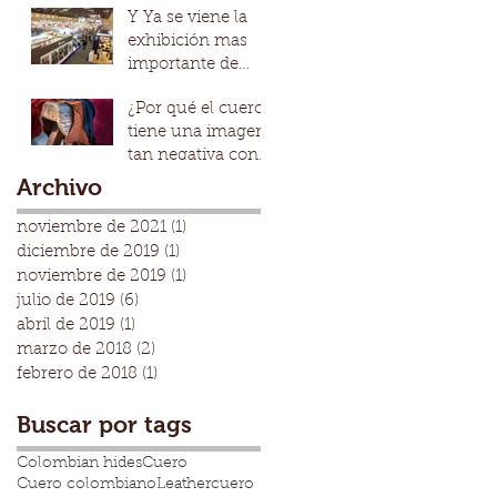
Y Ya se viene la
cuero de
exhibición mas
promedio
importante de
cuero en
¿Por qué el cuero
Colombia
tiene una imagen
IFLS+EICI
tan negativa con
la generación más
Archivo
joven?
noviembre de 2021
(1)
1 entrada
diciembre de 2019
(1)
1 entrada
noviembre de 2019
(1)
1 entrada
julio de 2019
(6)
6 entradas
abril de 2019
(1)
1 entrada
marzo de 2018
(2)
2 entradas
febrero de 2018
(1)
1 entrada
Buscar por tags
Colombian hides
Cuero
Cuero colombiano
Leather
cuero