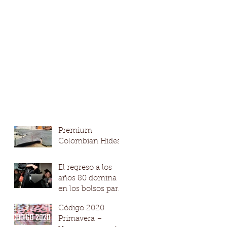
Premium
Colombian Hides
El regreso a los
años 80 domina
en los bolsos para
hombres y
Código 2020
mujeres
Primavera –