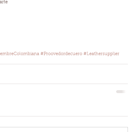
rte 
 
iembreColombiana
#Proovedordecuero
#Leathersupplier