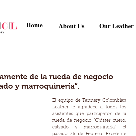
Home
About Us
Our Leather
samente de la rueda de negocio
zado y marroquinería”.
El equipo de Tannery Colombian 
Leather le agradece a todos los 
asistentes que participaron de la 
rueda de negocio “Clúster cuero, 
calzado y marroquinería” el 
pasado 26 de Febrero. Excelente 